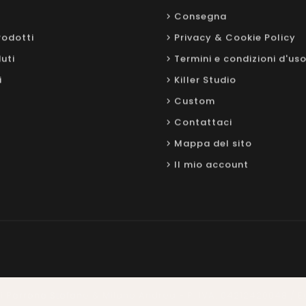
Consegna
rodotti
Privacy & Cookie Policy
uti
Termini e condizioni d'us
i
Killer Studio
Custom
Contattaci
Mappa del sito
Il mio account
. di Perrone Stefano & Milano Andrea - P. IVA: 04212420048 /