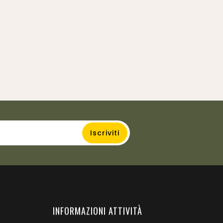
Ufficiale Glock
UMAREX Glock Service
Prezzo
179,00 €
Kit Caricatori GBB
Prezzo
25,00 €
INFORMAZIONI ATTIVITÀ