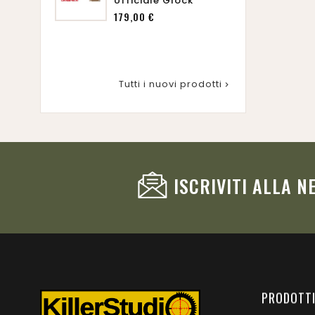
Ufficiale Glock
UMAR
Prezzo
179,00 €
Kit 
25,0
Tutti i nuovi prodotti

ISCRIVITI ALLA 
PRODOTT