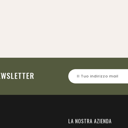
EX Glock Service
Caricatori GBB
Prezzo
0 €
NEWSLETTER
I
LA NOSTRA AZIENDA