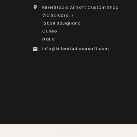
KillerStudio AirSoft Custom Shop

Via Saluzzo, 7
12038 Savigliano
o
Cuneo
Italia
info@killerstudioairsoft.com

 Edited and maintained by
Nahweb.net