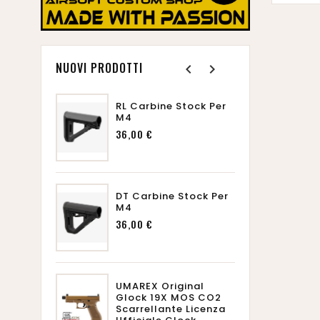
NUOVI PRODOTTI
navigate_before
navigate_next
- KIZUNA
RL Carbine Stock Per
UMAR
mmer
M4
Gloc
ing Pin
CO2 
Prezzo
36,00 €
er BSK43
Lice
Gloc
o
169,
DT Carbine Stock Per
M4
- KIZUNA
UMAR
Prezzo
36,00 €
43 GBB
Gen5
e Set
Gree
Lice
zo
Gloc
225,
UMAREX Original
Glock 19X MOS CO2
Scarrellante Licenza