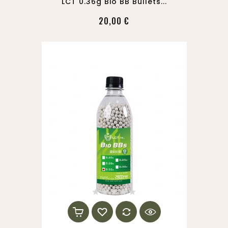
LCT 0.36g Bio BB Bullets...
20,00 €