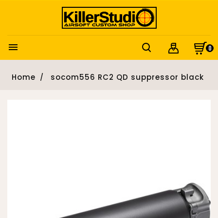

0
Home
socom556 RC2 QD suppressor black