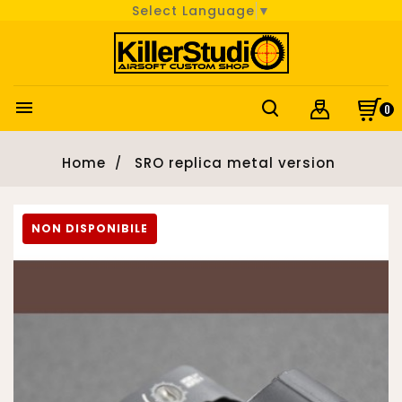
Select Language
▼

0
Home
SRO replica metal version
NON DISPONIBILE