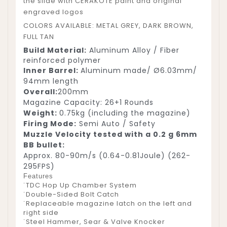
the slide with CERAKOTE paint and original
engraved logos
COLORS AVAILABLE: METAL GREY, DARK BROWN,
FULL TAN
Build Material:
Aluminum Alloy / Fiber
reinforced polymer
Inner Barrel:
Aluminum made/ Ø6.03mm/
94mm length
Overall:
200mm
Magazine Capacity: 26+1 Rounds
Weight:
0.75kg (including the magazine)
Firing Mode:
Semi Auto / Safety
Muzzle Velocity tested with a 0.2 g 6mm
BB bullet:
Approx. 80-90m/s (0.64-0.81Joule) (262-
295FPS)
Features
˙
TDC Hop Up Chamber System
˙Double-Sided Bolt Catch
˙Replaceable magazine latch on the left and
right side
˙Steel Hammer, Sear & Valve Knocker