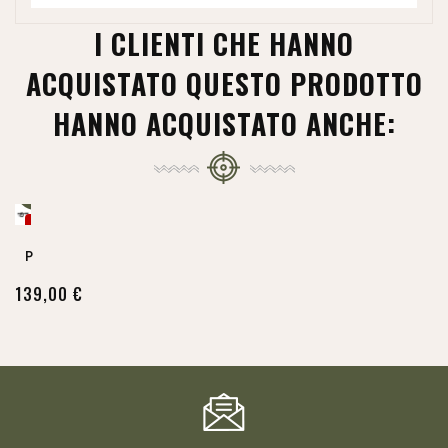
I CLIENTI CHE HANNO
ACQUISTATO QUESTO PRODOTTO
HANNO ACQUISTATO ANCHE:
NON
DISPONIBILE
PSO-1 4x24 Replica Scope Jj...
139,00 €