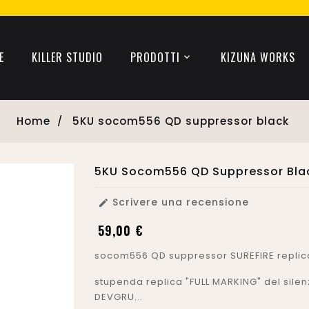
E
KILLER STUDIO
PRODOTTI
KIZUNA WORKS
Home
5KU socom556 QD suppressor black
5KU Socom556 QD Suppressor Bla
Scrivere una recensione

59,00 €
socom556 QD suppressor SUREFIRE replica
stupenda replica "FULL MARKING" del silenz
DEVGRU...