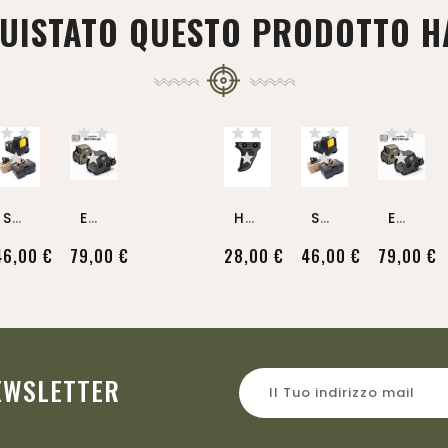
QUISTATO QUESTO PRODOTTO 
S
OTAC RMR Micro Red Dot...
E
XPS3 558 Holographic Sight...
H
Andbrake Piccatinny Rail...
S
OTAC RMR Micro Red Dot...
E
XPS3 558 Holographic Sight...
46,00 €
79,00 €
28,00 €
46,00 €
79,00 €
NEWSLETTER