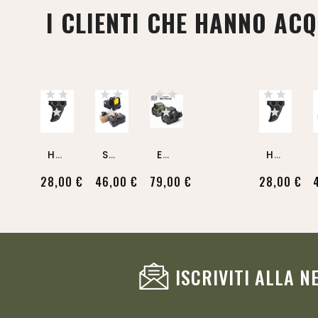
I CLIENTI CHE HANNO AC
H
Andbrake Piccatinny Rail...
S
OTAC RMR Micro Red Dot...
E
XPS3 558 Holographic Sight...
H
Andbrake Piccatinny Rail...
28,00 €
46,00 €
79,00 €
28,00 €
ISCRIVITI ALLA 